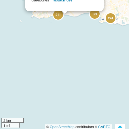
37
191
211
274
2 km
1 mi
©
OpenStreetMap
contributors ©
CARTO