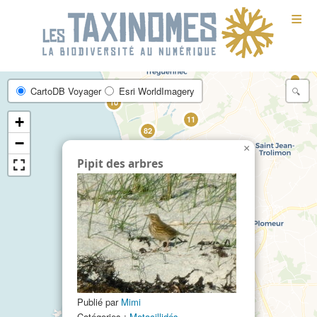
≡
CartoDB Voyager
Esri WorldImagery
10
+
11
82
−
×
Pipit des arbres
10
9
32
21
14
Publié par
Mimi
Catégories :
Motacillidés