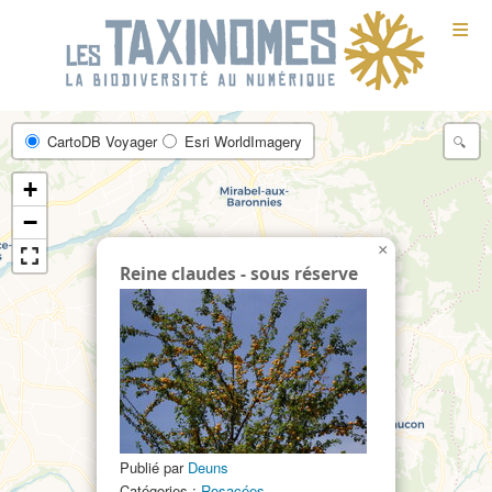
≡
CartoDB Voyager
Esri WorldImagery
+
−
×
Reine claudes - sous réserve
Publié par
Deuns
Catégories :
Rosacées