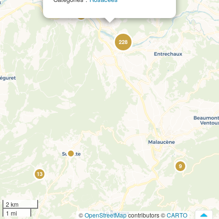
21
228
9
13
2 km
1 mi
©
OpenStreetMap
contributors ©
CARTO