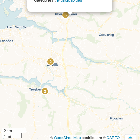
6
2
2
2 km
1 mi
©
OpenStreetMap
contributors ©
CARTO