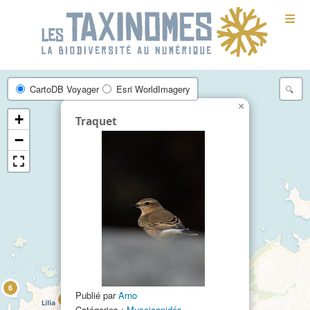
≡
CartoDB Voyager
Esri WorldImagery
×
+
Traquet
−
6
Publié par
Arno
2
Catégories :
Muscicapidés