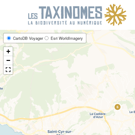
6
R
CartoDB Voyager
Esri WorldImagery
+
−
6