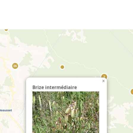
echercher :
26
2
×
Brize intermédiaire