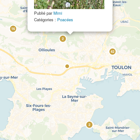
Publié par
Mimi
Catégories :
Poacées
16
2
42
2