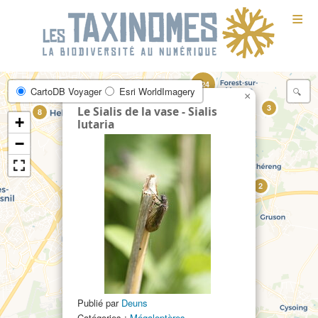
≡
124
CartoDB Voyager
Esri WorldImagery
12
×
4
3
Le Sialis de la vase - Sialis
8
+
lutaria
−
29
2
159
29
Publié par
Deuns
Catégories :
Mégaloptères