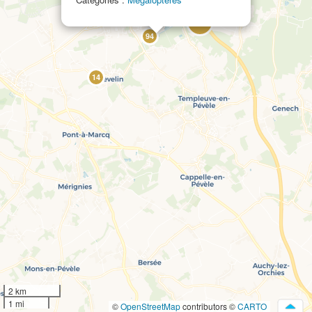
575
94
14
2 km
1 mi
©
OpenStreetMap
contributors ©
CARTO