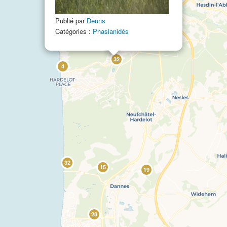
111
Publié par
Deuns
Catégories :
Phasianidés
32
4
32
15
19
28