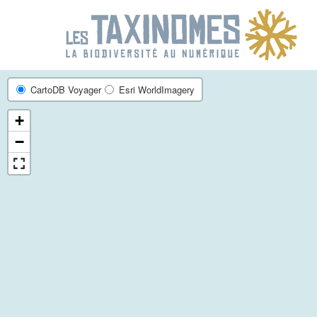
R
CartoDB Voyager
Esri WorldImagery
+
−