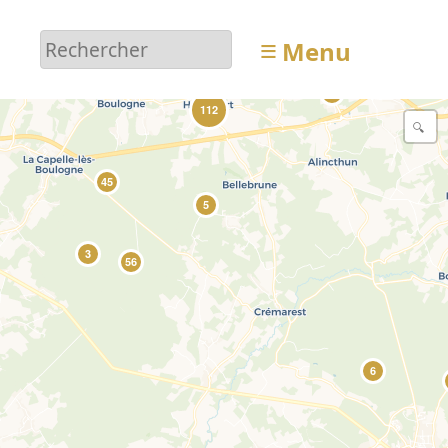
≡
Menu
31
8
112
45
5
3
56
6