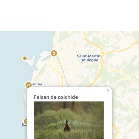
7
echercher :
17
2
21
×
Faisan de colchide
3