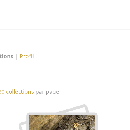
echercher :
tions
|
Profil
30 collections
par page