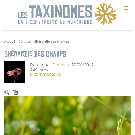
≡
Accueil
>
Collecte
>
Shérardie des champs
Shérardie des champs
Publié par
Deuns
le 20/04/2012
249 vues
0 commentaire