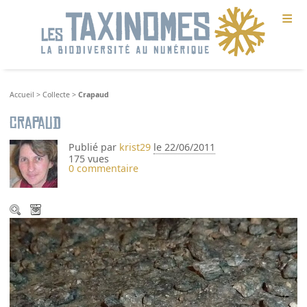
≡
Accueil
>
Collecte
>
Crapaud
Crapaud
Publié par
krist29
le 22/06/2011
175 vues
0 commentaire