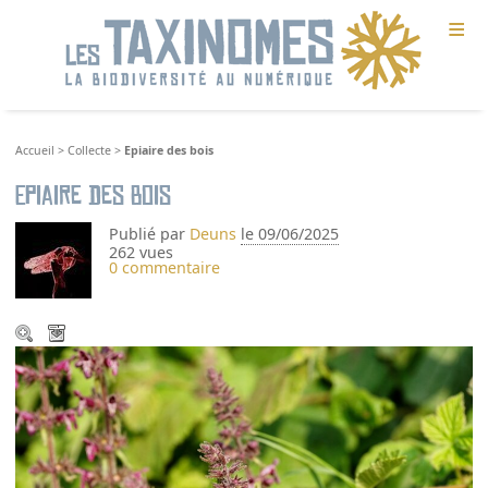
≡
Accueil
>
Collecte
>
Epiaire des bois
Epiaire des bois
Publié par
Deuns
le 09/06/2025
262 vues
0 commentaire