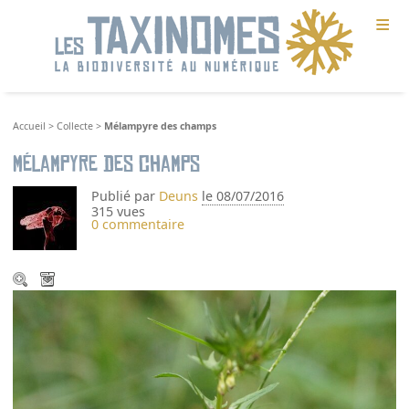
≡
Accueil
>
Collecte
>
Mélampyre des champs
Mélampyre des champs
Publié par
Deuns
le 08/07/2016
315 vues
0 commentaire