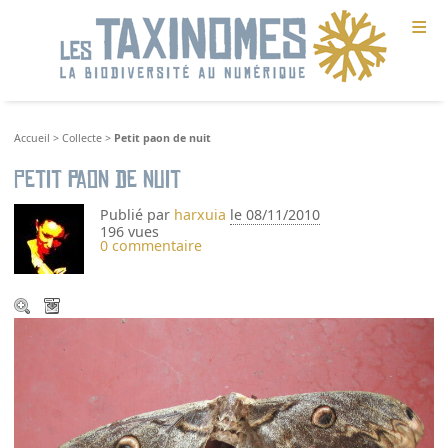
≡
Accueil
>
Collecte
>
Petit paon de nuit
Petit paon de nuit
Publié par
harxuia
le 08/11/2010
196 vues
0 commentaire