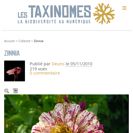
≡
Accueil
>
Collecte
>
Zinnia
Zinnia
Publié par
Deuns
le 05/11/2010
219 vues
0 commentaire