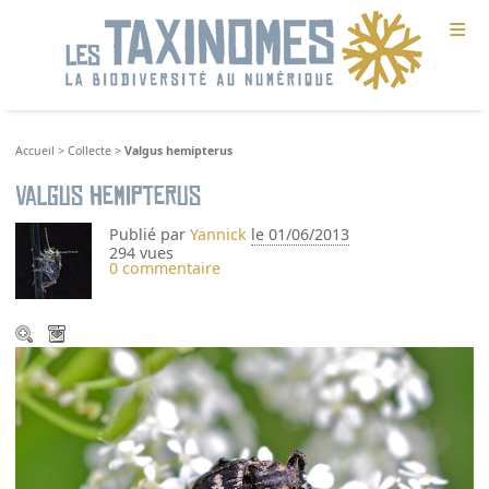
≡
Accueil
>
Collecte
>
Valgus hemipterus
Valgus hemipterus
Publié par
Yannick
le 01/06/2013
294 vues
0 commentaire