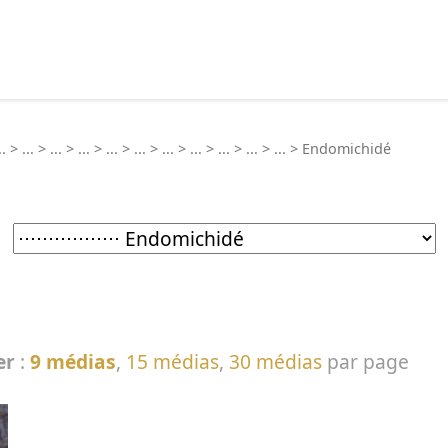
echercher :
..
>
...
>
...
>
...
>
...
>
...
>
...
>
...
>
...
>
...
>
...
>
Endomichidé
er
:
9 médias
,
15 médias
,
30 médias
par page