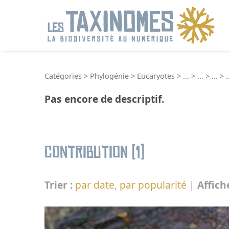
R
Catégories
>
Phylogénie
>
Eucaryotes
>
...
>
...
>
...
>
.
Pas encore de descriptif.
Contribution (1)
Trier :
par date
,
par popularité
|
Affich