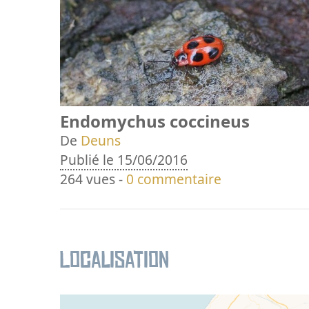
Endomychus coccineus
De
Deuns
Publié le 15/06/2016
264 vues -
0 commentaire
Localisation