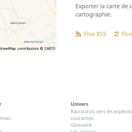
Exporter la carte de 
cartographie.
Flux RSS
Flu
r
Univers
Raccourcis vers les espèces
tèmes
courantes
Glossaire
x
Les auteurs