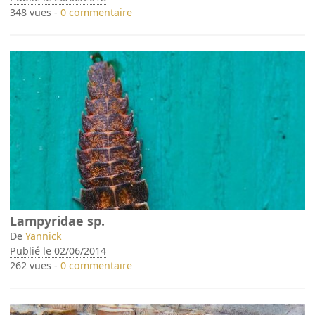
348 vues -
0 commentaire
Lampyridae sp.
De
Yannick
Publié le 02/06/2014
262 vues -
0 commentaire