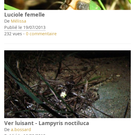
Luciole femelle
De
Mélissa
Publié le 19/07/2013
232 vues -
0 commentaire
Ver luisant - Lampyris noctiluca
De
a.bossard