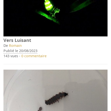
Vers Luisant
De
Romain
Publié le 20/08/2023
143 vues -
0 commentaire