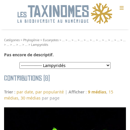
≡
Catégories
>
Phylogénie
>
Eucaryotes
>
...
>
...
>
...
>
...
>
...
>
...
>
...
>
...
>
...
>
...
>
...
>
...
>
...
>
...
>
...
>
Lampyridés
Pas encore de descriptif.
Contributions (8)
Trier :
par date
,
par popularité
|
Afficher
:
9 médias
,
15
médias
,
30 médias
par page