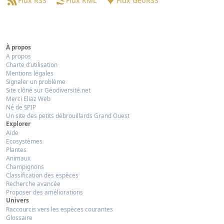
Flux RSS
Flux KML
Flux GeoRSS
À propos
A propos
Charte d’utilisation
Mentions légales
Signaler un problème
Site clôné sur Géodiversité.net
Merci Eliaz Web
Né de SPIP
Un site des petits débrouillards Grand Ouest
Explorer
Aide
Ecosystèmes
Plantes
Animaux
Champignons
Classification des espèces
Recherche avancée
Proposer des améliorations
Univers
Raccourcis vers les espèces courantes
Glossaire