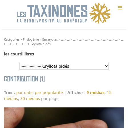
≡
Catégories
>
Phylogénie
>
Eucaryotes
>
...
>
...
>
...
>
...
>
...
>
...
>
...
>
...
>
...
>
...
>
...
>
...
>
...
>
...
>
...
>
Gryllotalpidés
les courtillières
Contribution (1)
Trier :
par date
,
par popularité
|
Afficher
:
9 médias
,
15
médias
,
30 médias
par page