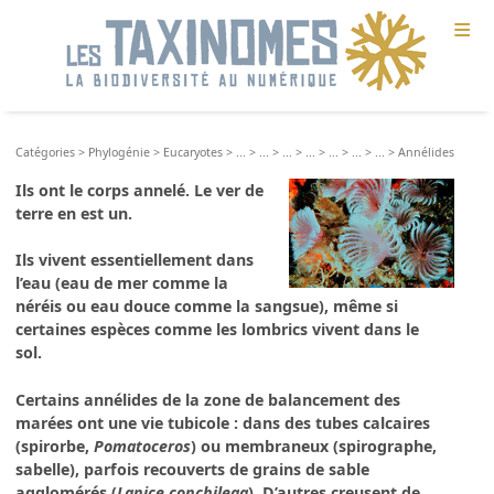
≡
Catégories
>
Phylogénie
>
Eucaryotes
>
...
>
...
>
...
>
...
>
...
>
...
>
...
>
Annélides
Ils ont le corps annelé. Le ver de
terre en est un.
Ils vivent essentiellement dans
l’eau (eau de mer comme la
néréis ou eau douce comme la sangsue), même si
certaines espèces comme les lombrics vivent dans le
sol.
Certains annélides de la zone de balancement des
marées ont une vie tubicole : dans des tubes calcaires
(spirorbe,
Pomatoceros
) ou membraneux (spirographe,
sabelle), parfois recouverts de grains de sable
agglomérés (
Lanice conchilega
). D’autres creusent de