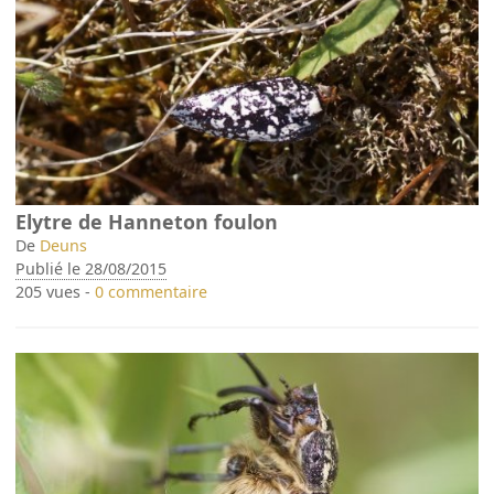
Elytre de Hanneton foulon
De
Deuns
Publié le 28/08/2015
205 vues -
0 commentaire