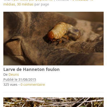
médias
,
30 médias
par page
Larve de Hanneton foulon
De
Deuns
Publié le 31/08/2015
325 vues -
0 commentaire