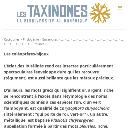
≡
Catégories
>
Phylogénie
>
Eucaryotes
>
...
>
...
>
...
>
...
>
...
>
...
>
...
>
...
>
...
>
...
>
...
>
...
>
...
>
...
>
...
>
Rutélinés
Les coléoptères-bijoux
L’éclat des
Rutélinés
rend ces insectes particulièrement
spectaculaires l’enveloppe dure qui les recouvre
(tégument) est aussi brillante que les métaux précieux.
D’ailleurs, les mots grecs qui signifient or, argent, riche
se rencontrent à l’excès dans l’étymologie des noms
scientifiques donnés à ces espèces l’un, d’un vert
flamboyant, est qualifié de
Chrysophora chrysochlora
(littéralement : "qui porte de l’or, vert-or"), un autre,
métallique, est baptisé
Plusiotis chrysargyrea
,
appellation formée à partir des mots
plousios
, riche,