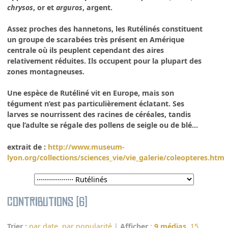
chrysos
, or et
arguros
, argent.
Assez proches des hannetons, les
Rutélinés
constituent
un groupe de
scarabées
très présent en Amérique
centrale où ils peuplent cependant des aires
relativement réduites. Ils occupent pour la plupart des
zones montagneuses.
Une espèce de
Rutéliné
vit en Europe, mais son
tégument n’est pas particulièrement éclatant. Ses
larves se nourrissent des racines de céréales, tandis
que l’adulte se régale des pollens de seigle ou de blé...
extrait de :
http://www.museum-
lyon.org/collections/sciences_vie/vie_galerie/coleopteres.htm
Contributions (6)
Trier :
par date
,
par popularité
|
Afficher
:
9 médias
,
15