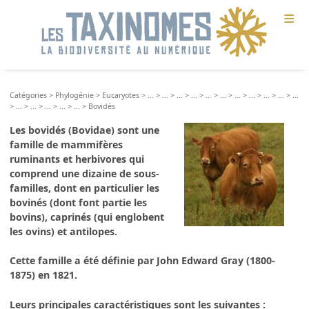
≡
Catégories
>
Phylogénie
>
Eucaryotes
>
...
>
...
>
...
>
...
>
...
>
...
>
...
>
...
>
...
>
...
>
...
>
...
>
...
>
...
>
...
>
...
>
Bovidés
Les
bovidés
(Bovidae) sont une
famille de
mammifères
ruminants et herbivores qui
comprend une dizaine de sous-
familles, dont en particulier les
bovinés
(dont font partie les
bovins),
caprinés
(qui englobent
les ovins) et
antilopes
.
Cette famille a été définie par John Edward Gray (1800-
1875) en 1821.
Leurs principales caractéristiques sont les suivantes :