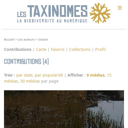
≡
Accueil
>
Les auteurs
>
cloison
Contributions
|
Carte
|
Favoris
|
Collections
|
Profil
Contributions (4)
Trier :
par date
,
par popularité
|
Afficher
:
9 médias
,
15
médias
,
30 médias
par page