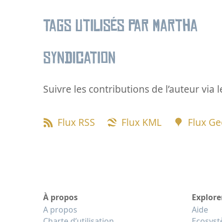
Tags utilisés par Martha
Syndication
Suivre les contributions de l’auteur via 
Flux RSS
Flux KML
Flux G
À propos
Explore
A propos
Aide
Charte d’utilisation
Ecosys