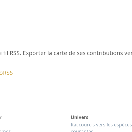
le fil RSS. Exporter la carte de ses contributions v
eoRSS
r
Univers
Raccourcis vers les espèces
tèmes
courantes