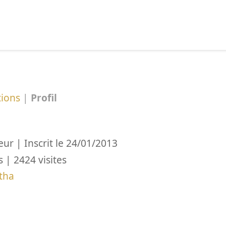
echercher :
tions
|
Profil
eur | Inscrit le 24/01/2013
 | 2424 visites
tha