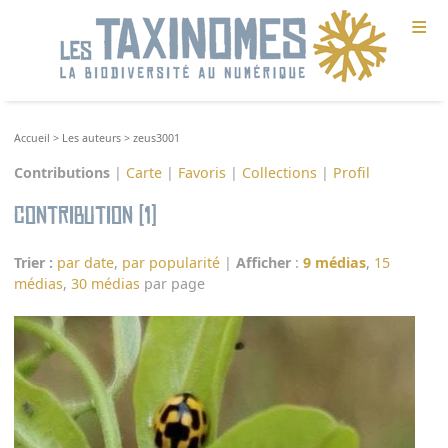
≡
Accueil
>
Les auteurs
>
zeus3001
Contributions
|
Carte
|
Favoris
|
Collections
|
Profil
Contribution (1)
Trier :
par date
,
par popularité
|
Afficher
:
9 médias
,
15
médias
,
30 médias
par page