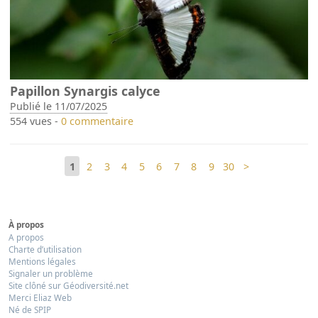
Papillon Synargis calyce
Publié le 11/07/2025
554 vues -
0 commentaire
1
2
3
4
5
6
7
8
9
30
>
À propos
A propos
Charte d’utilisation
Mentions légales
Signaler un problème
Site clôné sur Géodiversité.net
Merci Eliaz Web
Né de SPIP