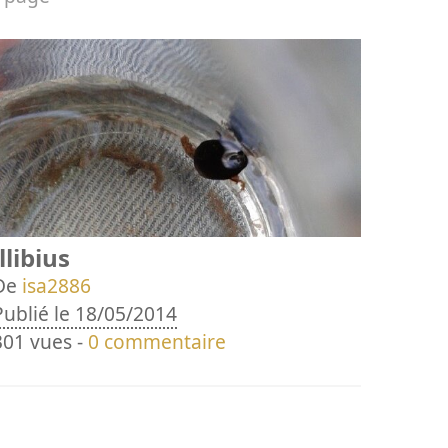
illibius
De
isa2886
Publié le 18/05/2014
301 vues -
0 commentaire