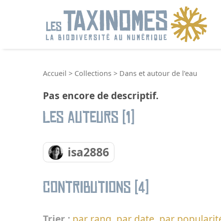
R
Accueil
>
Collections
>
Dans et autour de l’eau
Pas encore de descriptif.
Les auteurs (1)
isa2886
Contributions (4)
Trier :
par rang
,
par date
,
par popularit