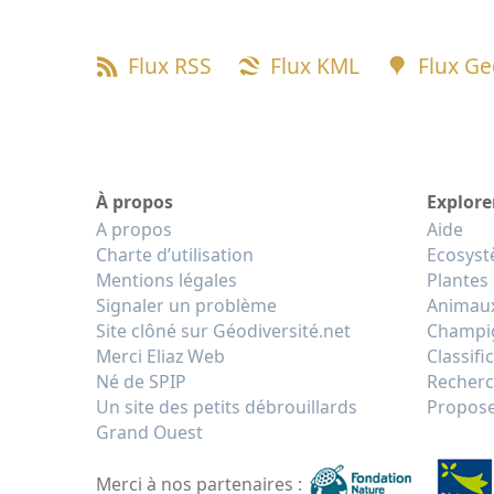
Flux RSS
Flux KML
Flux G
À propos
Explore
A propos
Aide
Charte d’utilisation
Ecosys
Mentions légales
Plantes
Signaler un problème
Animau
Site clôné sur Géodiversité.net
Champi
Merci Eliaz Web
Classifi
Né de SPIP
Recherc
Un site des petits débrouillards
Propose
Grand Ouest
Merci à nos partenaires :