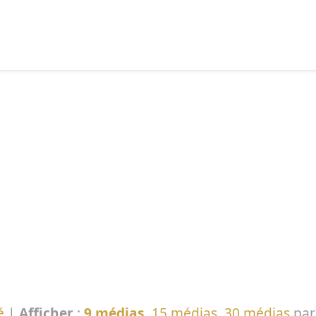
echercher :
é
|
Afficher
:
9 médias
,
15 médias
,
30 médias
par