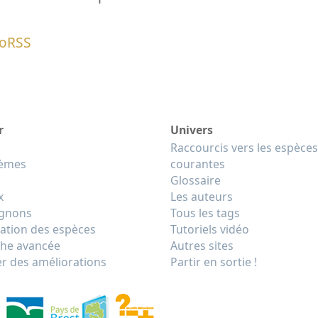
eoRSS
r
Univers
Raccourcis vers les espèces
tèmes
courantes
Glossaire
x
Les auteurs
gnons
Tous les tags
cation des espèces
Tutoriels vidéo
he avancée
Autres sites
r des améliorations
Partir en sortie !