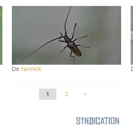
De
Yannick
1
2
>
Syndication