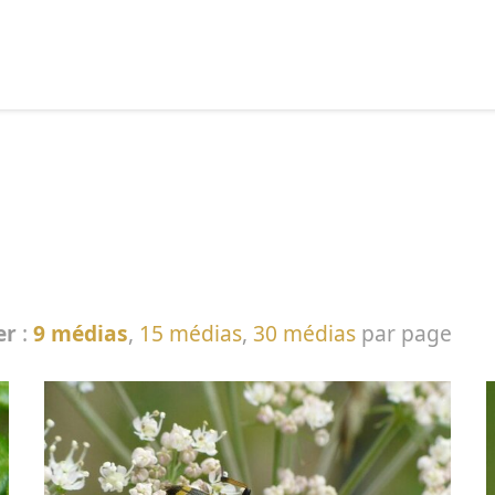
echercher :
er
:
9 médias
,
15 médias
,
30 médias
par page