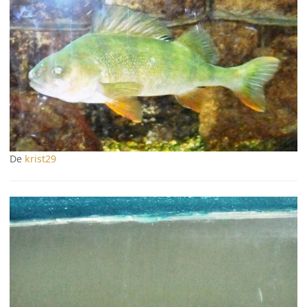
De
krist29