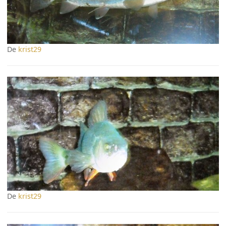
De
krist29
De
krist29