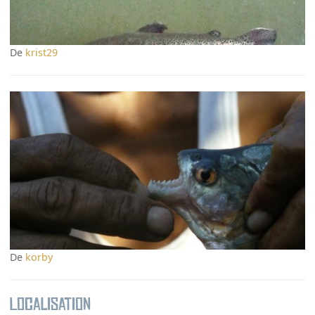
De
krist29
De
korby
Localisation