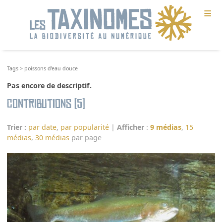
≡
Tags
>
poissons d’eau douce
Pas encore de descriptif.
Contributions (5)
Trier :
par date
,
par popularité
|
Afficher
:
9 médias
,
15
médias
,
30 médias
par page