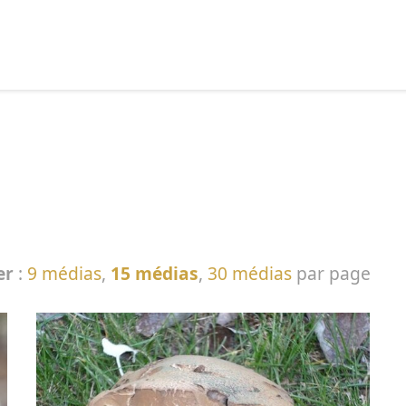
echercher :
er
:
9 médias
,
15 médias
,
30 médias
par page