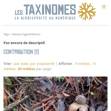
≡
Tags
>
Astreus hygrometricus
Pas encore de descriptif.
Contribution (1)
Trier :
par date
,
par popularité
|
Afficher
:
9 médias
,
15
médias
,
30 médias
par page