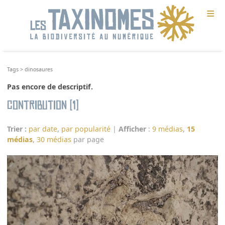
≡
Tags
>
dinosaures
Pas encore de descriptif.
Contribution (1)
Trier :
par date
,
par popularité
|
Afficher
:
9 médias
,
15
médias
,
30 médias
par page