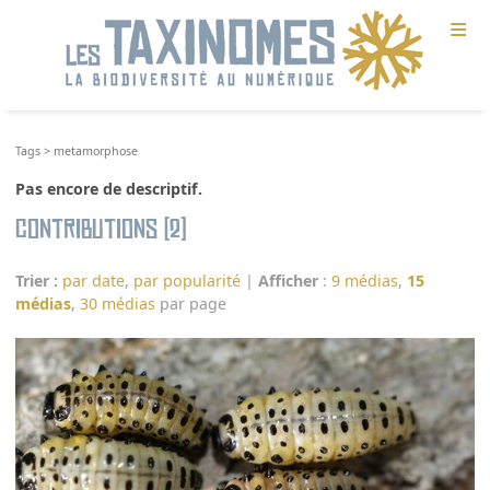
≡
Tags
>
metamorphose
Pas encore de descriptif.
Contributions (2)
Trier :
par date
,
par popularité
|
Afficher
:
9 médias
,
15
médias
,
30 médias
par page