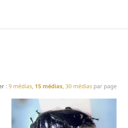
echercher :
er
:
9 médias
,
15 médias
,
30 médias
par page