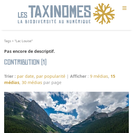
≡
Tags
>
"Lac Louise"
Pas encore de descriptif.
Contribution (1)
Trier :
par date
,
par popularité
|
Afficher
:
9 médias
,
15
médias
,
30 médias
par page