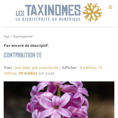
≡
Tags
>
"Asparagaceae"
Pas encore de descriptif.
Contribution (1)
Trier :
par date
,
par popularité
|
Afficher
:
9 médias
,
15
médias
,
30 médias
par page