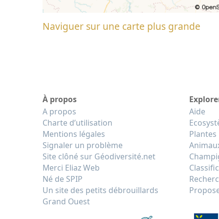
Naviguer sur une carte plus grande
À propos
Explore
A propos
Aide
Charte d’utilisation
Ecosys
Mentions légales
Plantes
Signaler un problème
Animau
Site clôné sur Géodiversité.net
Champi
Merci Eliaz Web
Classifi
Né de SPIP
Recherc
Un site des petits débrouillards
Propose
Grand Ouest