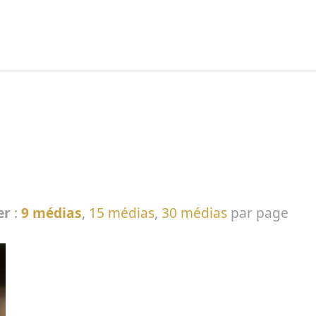
echercher :
er
:
9 médias
,
15 médias
,
30 médias
par page