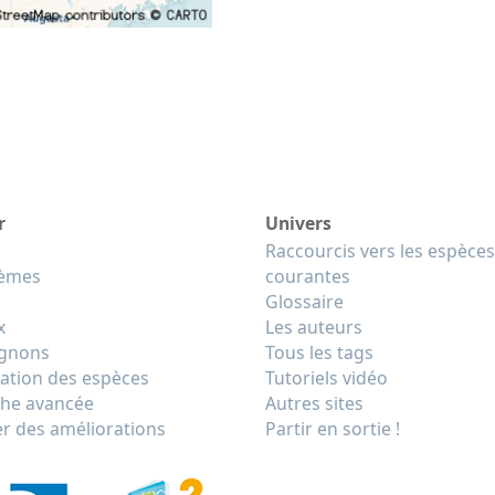
r
Univers
Raccourcis vers les espèces
tèmes
courantes
Glossaire
x
Les auteurs
gnons
Tous les tags
cation des espèces
Tutoriels vidéo
he avancée
Autres sites
r des améliorations
Partir en sortie !