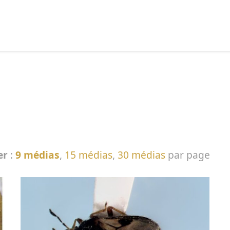
echercher :
er
:
9 médias
,
15 médias
,
30 médias
par page