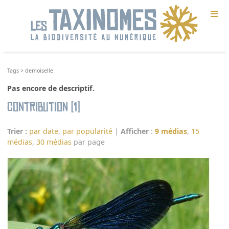
≡
Tags
>
demoiselle
Pas encore de descriptif.
Contribution (1)
Trier :
par date
,
par popularité
|
Afficher
:
9 médias
,
15
médias
,
30 médias
par page