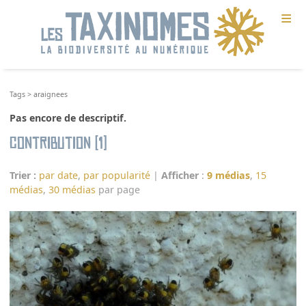
≡
Tags
>
araignees
Pas encore de descriptif.
Contribution (1)
Trier :
par date
,
par popularité
|
Afficher
:
9 médias
,
15
médias
,
30 médias
par page