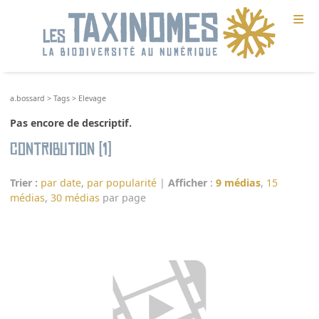
≡
a.bossard
>
Tags
>
Elevage
Pas encore de descriptif.
Contribution (1)
Trier :
par date
,
par popularité
|
Afficher
:
9 médias
,
15
médias
,
30 médias
par page