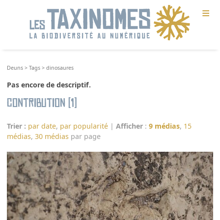
≡
Deuns
>
Tags
>
dinosaures
Pas encore de descriptif.
Contribution (1)
Trier :
par date
,
par popularité
|
Afficher
:
9 médias
,
15
médias
,
30 médias
par page