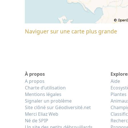
Naviguer sur une carte plus grande
À propos
Explore
A propos
Aide
Charte d’utilisation
Ecosys
Mentions légales
Plantes
Signaler un problème
Animau
Site clôné sur Géodiversité.net
Champi
Merci Eliaz Web
Classifi
Né de SPIP
Recherc
Un site des petits débrouillards
Propose