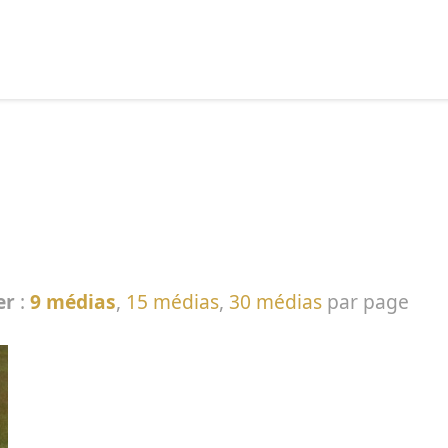
echercher :
er
:
9 médias
,
15 médias
,
30 médias
par page