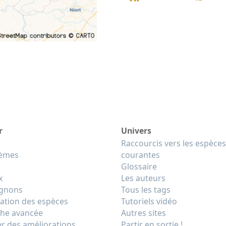
r
Univers
Raccourcis vers les espèces
tèmes
courantes
Glossaire
x
Les auteurs
gnons
Tous les tags
cation des espèces
Tutoriels vidéo
he avancée
Autres sites
r des améliorations
Partir en sortie !