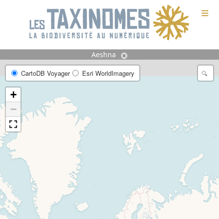
≡
Aeshna
CartoDB Voyager
Esri WorldImagery
+
−