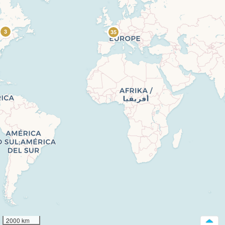
3
35
2000 km