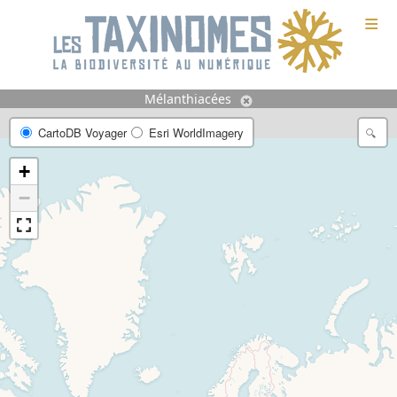
≡
Mélanthiacées
CartoDB Voyager
Esri WorldImagery
+
−