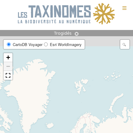
≡
Trogidés
CartoDB Voyager
Esri WorldImagery
+
−