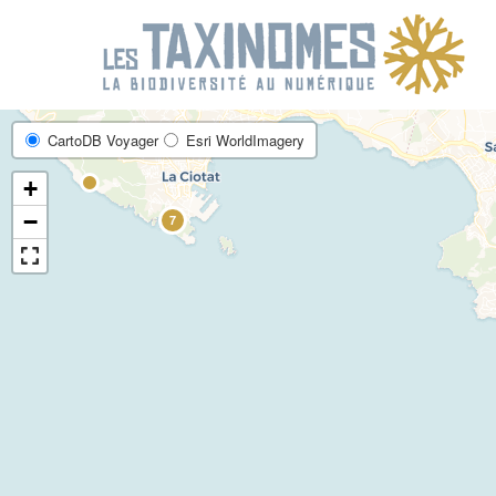
R
CartoDB Voyager
Esri WorldImagery
+
−
7