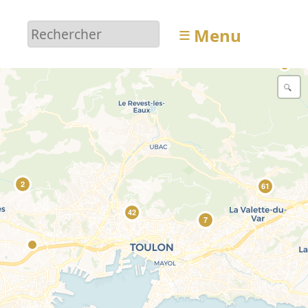
4
≡
Menu
2
61
42
7