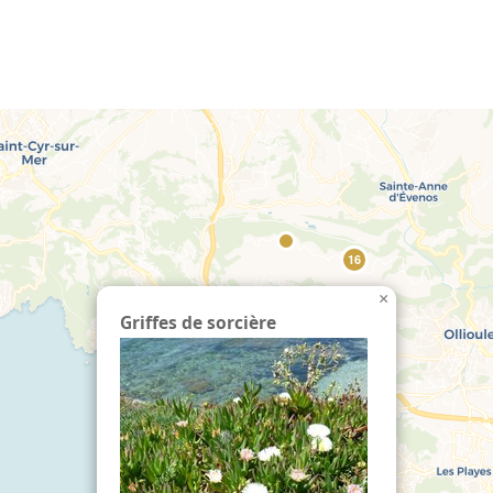
echercher :
6
16
×
Griffes de sorcière