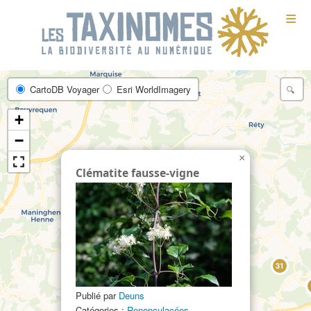
≡
CartoDB Voyager
Esri WorldImagery
+
−
×
Clématite fausse-vigne
31
Publié par
Deuns
112
Catégories :
Renonculacées