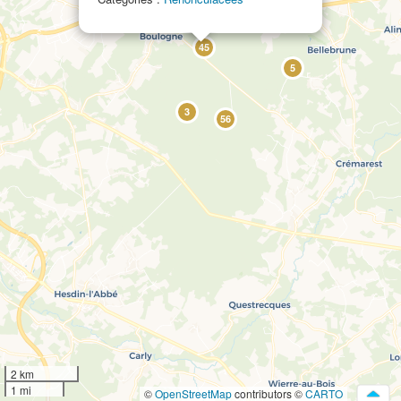
45
5
3
56
2 km
1 mi
©
OpenStreetMap
contributors ©
CARTO