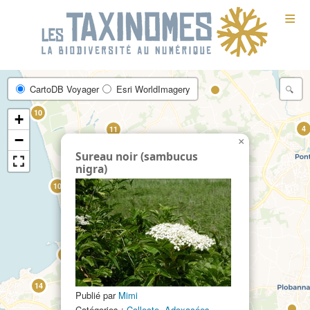
≡
39
6
CartoDB Voyager
Esri WorldImagery
10
+
4
11
−
82
×
Sureau noir (sambucus
nigra)
10
9
32
21
14
Publié par
Mimi
Catégories :
Collecte
,
Adoxacées