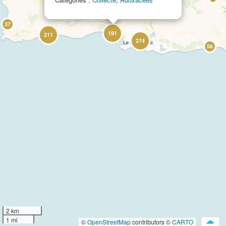
37
191
211
274
56
2 km
1 mi
©
OpenStreetMap
contributors ©
CARTO