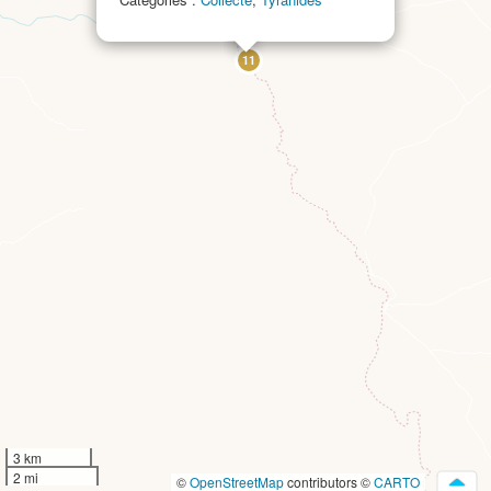
11
3 km
2 mi
©
OpenStreetMap
contributors ©
CARTO