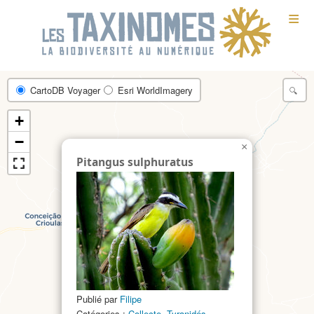
≡
CartoDB Voyager
Esri WorldImagery
+
−
×
Pitangus sulphuratus
Publié par
Filipe
Catégories :
Collecte
,
Tyranidés