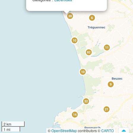
39
6
10
11
82
10
9
32
21
14
2 km
1 mi
©
OpenStreetMap
contributors ©
CARTO