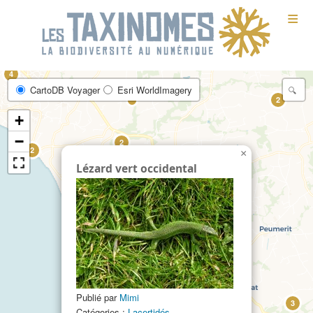
≡
4
CartoDB Voyager
Esri WorldImagery
2
+
−
2
2
×
Lézard vert occidental
Publié par
Mimi
3
Catégories :
Lacertidés